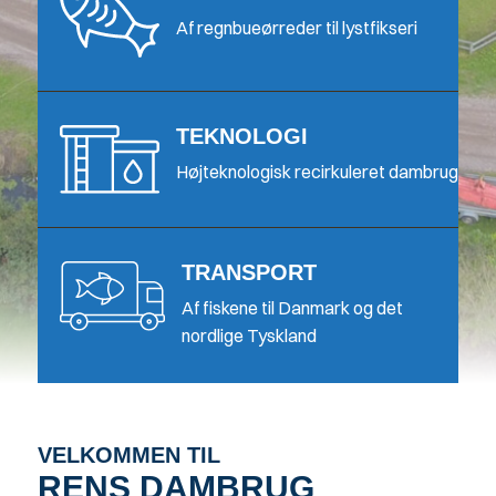
Af regnbueørreder til lystfikseri
TEKNOLOGI
Højteknologisk recirkuleret dambrug
TRANSPORT
Af fiskene til Danmark og det
nordlige Tyskland
VELKOMMEN TIL
RENS DAMBRUG